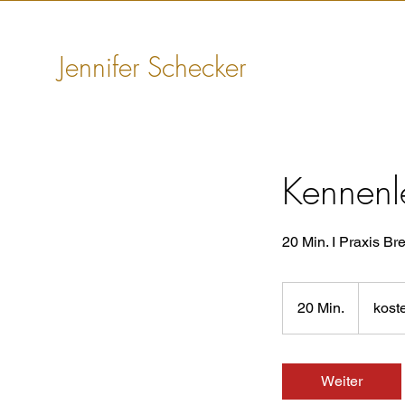
Jennifer Schecker
Kennenl
20 Min. I Praxis Br
kostenlos
20 Min.
2
kost
0
M
i
Weiter
n